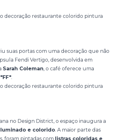
iu suas portas com uma decoração que não
ápsula Fendi Vertigo, desenvolvida em
na
Sarah Coleman
, o café oferece uma
 "FF"
.
iana no Design District, o espaço inaugura a
 iluminado e colorido
. A maior parte das
as, foram pintadas com
listras coloridas e