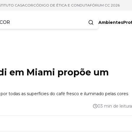
STITUTO CASACOR
CÓDIGO DE ÉTICA E CONDUTA
FÓRUM CC 2026
Ambientes
Prof
racteres
ndi em Miami propõe um
o por todas as superfícies do café fresco e iluminado pelas cores
03 min de leitura