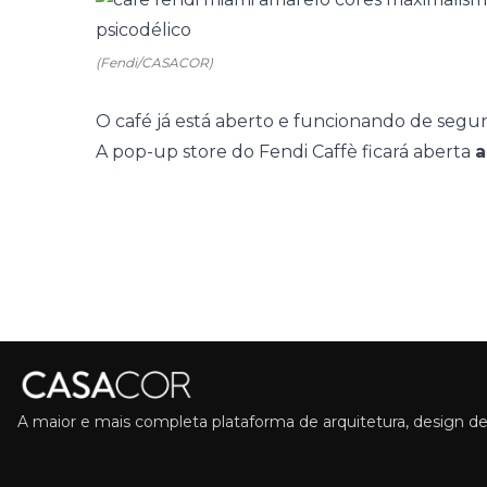
(Fendi/CASACOR)
O café já está aberto e funcionando de segu
A pop-up store do Fendi Caffè ficará aberta
a
A maior e mais completa plataforma de arquitetura, design de