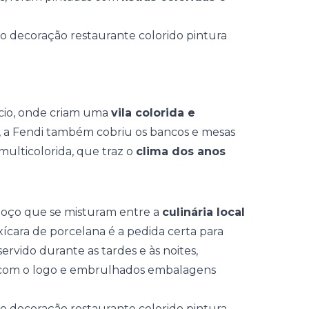
.
fício, onde criam uma
vila colorida e
al, a Fendi também cobriu os bancos e mesas
ulticolorida, que traz o
clima dos anos
lmoço que se misturam entre a
culinária local
xícara de porcelana é a pedida certa para
ervido durante as tardes e às noites,
os com o logo e embrulhados embalagens