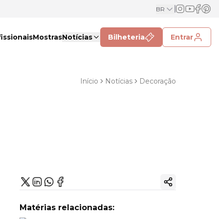
BR
issionais
Mostras
Notícias
Bilheteria
Entrar
Início
Notícias
Decoração
Copiar link
Matérias relacionadas: