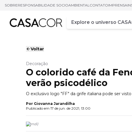
SOBRE
RESPONSABILIDADE SOCIOAMBIENTAL
CONTATO
IMPRENSA
IN
Campo de busca
Digite pelo menos três ca
Voltar
Decoração
O colorido café da Fe
verão psicodélico
O exclusivo logo "FF" da grife italiana pode ser vist
Por
Giovanna Jarandilha
Publicado em
17 de jun. de 2021, 13:00
(
Fendi
)