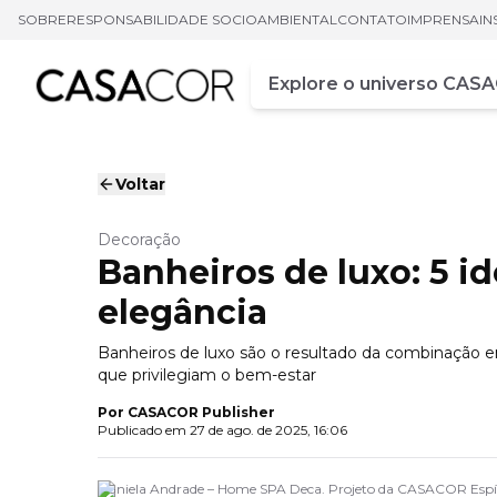
SOBRE
RESPONSABILIDADE SOCIOAMBIENTAL
CONTATO
IMPRENSA
IN
Campo de busca
Digite pelo menos três ca
Voltar
Decoração
Banheiros de luxo: 5 i
elegância
Banheiros de luxo são o resultado da combinação ent
que privilegiam o bem-estar
Por
CASACOR Publisher
Publicado em
27 de ago. de 2025, 16:06
Daniela Andrade – Home SPA Deca. Projeto da CASACOR Espír