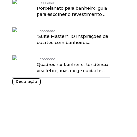
Decoração
Porcelanato para banheiro: guia
para escolher o revestimento
certo
Decoração
"Suíte Master": 10 inspirações de
quartos com banheiros
integrados
Decoração
Quadros no banheiro: tendência
vira febre, mas exige cuidados
essenciais
Decoração