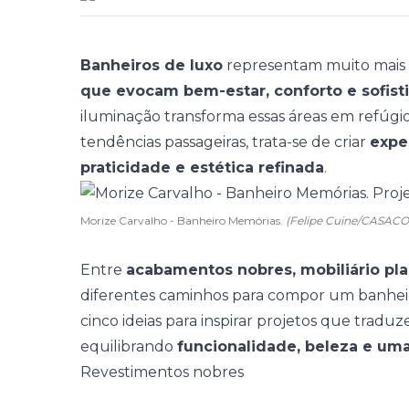
Banheiros de luxo
representam muito mais 
que evocam bem-estar, conforto e sofist
iluminação transforma essas áreas em
refúgi
tendências passageiras, trata-se de criar
expe
praticidade e estética refinada
.
Morize Carvalho - Banheiro Memórias.
(Felipe Cuine/CASACO
Entre
acabamentos nobres, mobiliário pl
diferentes caminhos para compor um banheir
cinco ideias para inspirar projetos que tradu
equilibrando
funcionalidade, beleza e um
Revestimentos nobres