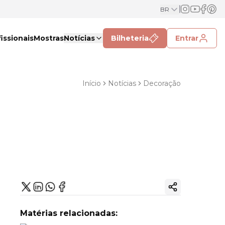
BR
issionais
Mostras
Notícias
Bilheteria
Entrar
Início
Notícias
Decoração
Copiar link
Matérias relacionadas: