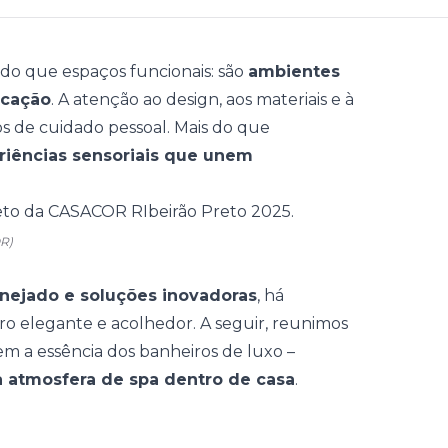
do que espaços funcionais: são
ambientes
icação
. A atenção ao design, aos materiais e à
os de cuidado pessoal
. Mais do que
riências sensoriais que unem
R)
anejado e soluções inovadoras
, há
o elegante e acolhedor. A seguir, reunimos
zem a essência dos banheiros de luxo
–
a atmosfera de spa dentro de casa
.