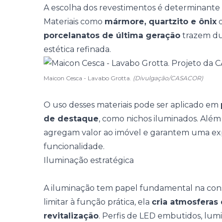
A escolha dos revestimentos é determinante 
Materiais como
mármore, quartzito e ônix
o
porcelanatos de última geração
trazem dur
estética refinada.
Maicon Cesca - Lavabo Grotta.
(Divulgação/CASACOR)
O uso desses materiais pode ser aplicado em
de destaque
, como
nichos iluminados
. Alé
agregam valor ao imóvel e garantem uma expe
funcionalidade.
Iluminação estratégica
A
iluminação
tem papel fundamental na cons
limitar à função prática, ela
cria atmosferas
revitalização
. Perfis de LED embutidos, lum