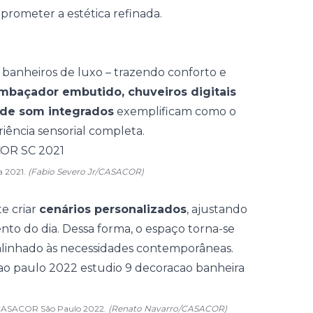
rometer a estética refinada.
s banheiros de luxo
–
trazendo conforto e
mbaçador embutido, chuveiros digitais
 de som integrados
exemplificam como o
iência sensorial
completa.
a 2021.
(Fabio Severo Jr/CASACOR)
e criar
cenários personalizados
, ajustando
o do dia. Dessa forma, o espaço torna-se
alinhado às necessidades contemporâneas.
a CASACOR São Paulo 2022.
(Renato Navarro/CASACOR)