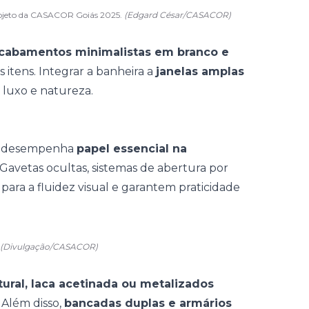
rojeto da CASACOR Goiás 2025.
(Edgard César/CASACOR)
acabamentos minimalistas em branco e
 itens. Integrar a banheira a
janelas amplas
 luxo e natureza.
do desempenha
papel essencial na
 Gavetas ocultas, sistemas de abertura por
ara a fluidez visual e garantem praticidade
(Divulgação/CASACOR)
ral, laca acetinada ou metalizados
 Além disso,
bancadas duplas e armários