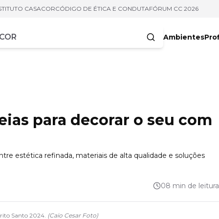
STITUTO CASACOR
CÓDIGO DE ÉTICA E CONDUTA
FÓRUM CC 2026
Ambientes
Prof
racteres
deias para decorar o seu com
re estética refinada, materiais de alta qualidade e soluções
08 min de leitura
ito Santo 2024.
(
Caio Cesar Foto
)