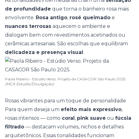
As tonalidades intermediárias criam uma
sensação
de profundidade
que torna o banheiro rosa mais
envolvente.
Rosa antigo
,
rosé queimado
e
nuances terrosas
aquecem o ambiente e
dialogam bem com revestimentos acetinados ou
cerâmicas artesanais
. São escolhas que equilibram
delicadeza e presença visual
.
Paola Ribeiro - Estúdio Verso. Projeto da CASACOR São Paulo 2025.
(MCA Estúdio/Divulgação)
Rosas vibrantes para um toque de personalidade
Para quem deseja um
efeito mais expressivo
,
rosas intensos — como
coral
,
pink suave
ou
fúcsia
filtrado
— destacam volumes, nichos e detalhes
arquitetônicos. Essas tonalidades funcionam