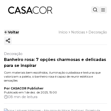
Voltar
Início
Notícias
Decoração
Copiar link
Decoração
Banheiro rosa: 7 opções charmosas e delicadas
para se inspirar
Com materiais bem escolhidos, iluminação cuidadosa e texturas que
valorizam a paleta, o banheiro rosa é capaz de reunir estética e
sensações
Por
CASACOR Publisher
Publicado em
1 de dez. de 2025, 15:00
08 min de leitura
Marina Linhares Interiores - Alquimia do Morar Portinari. Projeto da