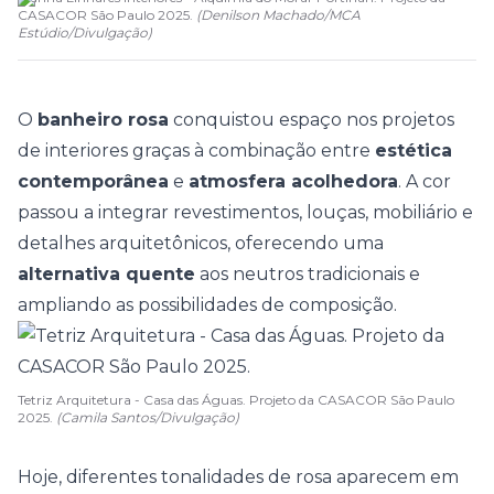
CASACOR São Paulo 2025.
(
Denilson Machado/MCA
Estúdio
/
Divulgação
)
O
banheiro rosa
conquistou espaço nos projetos
de interiores graças à combinação entre
estética
contemporânea
e
atmosfera acolhedora
. A cor
passou a integrar revestimentos, louças, mobiliário e
detalhes arquitetônicos, oferecendo uma
alternativa quente
aos
neutros tradicionais
e
ampliando as possibilidades de composição.
Tetriz Arquitetura - Casa das Águas. Projeto da CASACOR São Paulo
2025.
(Camila Santos/Divulgação)
Hoje, diferentes tonalidades de rosa aparecem em