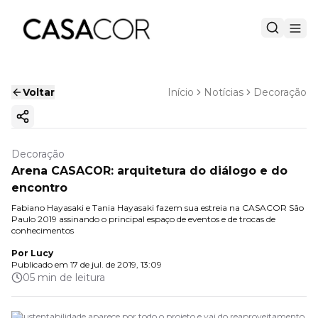
Voltar
Início
Notícias
Decoração
Copiar link
Decoração
Arena CASACOR: arquitetura do diálogo e do
encontro
Fabiano Hayasaki e Tania Hayasaki fazem sua estreia na CASACOR São
Paulo 2019 assinando o principal espaço de eventos e de trocas de
conhecimentos
Por
Lucy
Publicado em
17 de jul. de 2019, 13:09
05 min de leitura
A sustentabilidade aparece por todo o projeto e vai do reaproveitamento