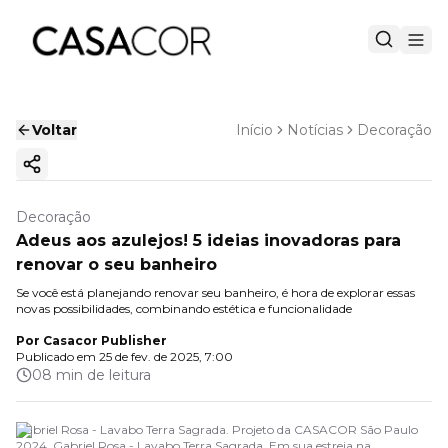
Voltar
Início
Notícias
Decoração
Copiar link
Decoração
Adeus aos azulejos! 5 ideias inovadoras para
renovar o seu banheiro
Se você está planejando renovar seu banheiro, é hora de explorar essas
novas possibilidades, combinando estética e funcionalidade
Por
Casacor Publisher
Publicado em
25 de fev. de 2025, 7:00
08 min de leitura
Gabriel Rosa - Lavabo Terra Sagrada. Projeto da CASACOR São Paulo
2024. Gabriel Rosa - Lavabo Terra Sagrada. Em sua estreia na