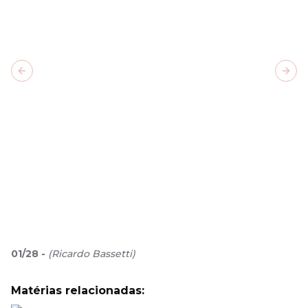
Previous slide
Next
01
/
28
-
(
Ricardo Bassetti
)
Matérias relacionadas: