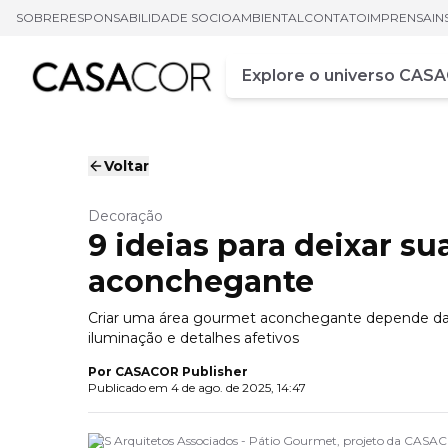
SOBRE
RESPONSABILIDADE SOCIOAMBIENTAL
CONTATO
IMPRENSA
IN
Campo de busca
Digite pelo menos três ca
Voltar
Decoração
9 ideias para deixar s
aconchegante
Criar uma área gourmet aconchegante depende da 
iluminação e detalhes afetivos
Por
CASACOR Publisher
Publicado em
4 de ago. de 2025, 14:47
JGS Arquitetos Associados - Pátio Gourmet, projeto da CASAC