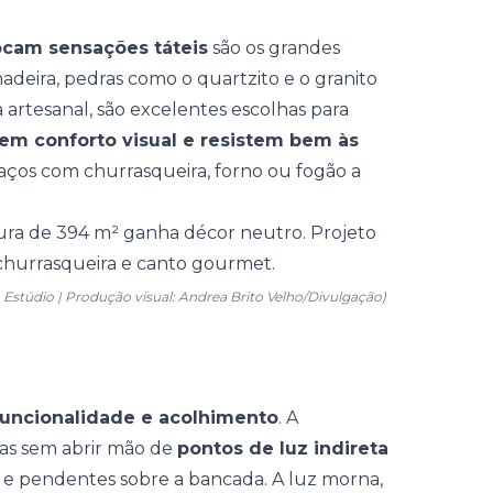
ocam sensações táteis
são os grandes
deira, pedras como o quartzito e o granito
artesanal, são excelentes escolhas para
zem conforto visual e resistem bem às
paços com
churrasqueira
, forno ou fogão a
Estúdio | Produção visual: Andrea Brito Velho/Divulgação)
funcionalidade e acolhimento
. A
mas sem abrir mão de
pontos de luz indireta
s e
pendentes sobre a bancada
. A luz morna,