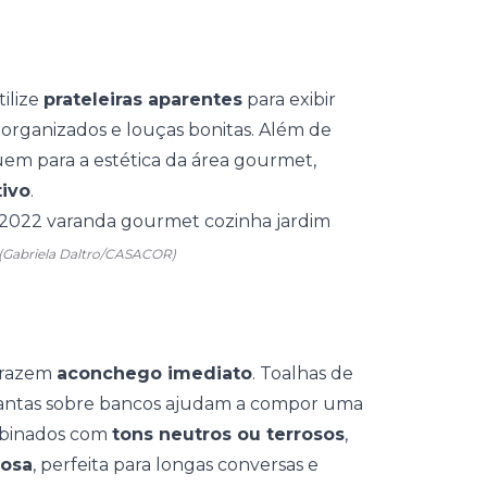
tilize
prateleiras aparentes
para exibir
 organizados e louças bonitas. Além de
ibuem para a estética da área gourmet,
tivo
.
(Gabriela Daltro/CASACOR)
 trazem
aconchego imediato
. Toalhas de
mantas sobre bancos ajudam a compor uma
mbinados com
tons neutros ou terrosos
,
rosa
, perfeita para longas conversas e