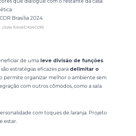
cores
que dialogue com o restante da casa
ética.
4.
(Júlia Totoli/CASACOR)
neficiar de uma
leve divisão de funções
.
 são estratégias eficazes para
delimitar o
sso permite organizar melhor o ambiente sem
ntegração com outros cômodos, como a sala