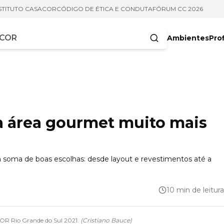
STITUTO CASACOR
CÓDIGO DE ÉTICA E CONDUTA
FÓRUM CC 2026
Ambientes
Prof
racteres
ua área gourmet muito mais
soma de boas escolhas: desde layout e revestimentos até a
10 min de leitura
OR Rio Grande do Sul 2021.
(
Cristiano Bauce
)