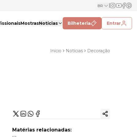
BR
issionais
Mostras
Notícias
Bilheteria
Entrar
Início
Notícias
Decoração
Copiar link
Matérias relacionadas: