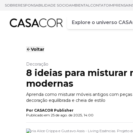
SOBRE
RESPONSABILIDADE SOCIOAMBIENTAL
CONTATO
IMPRENSA
IN
Campo de busca
Digite pelo menos três ca
Voltar
Decoração
8 ideias para misturar
modernas
Aprenda como misturar móveis antigos com peças mo
decoração equilibrada e cheia de estilo
Por
CASACOR Publisher
Publicado em
25 de ago. de 2025, 14:00
Maria Alice Crippa e Gustavo Assis - Living Essências. Proje