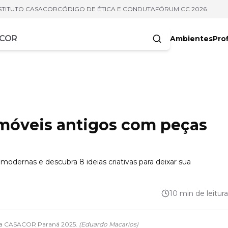
STITUTO CASACOR
CÓDIGO DE ÉTICA E CONDUTA
FÓRUM CC 2026
Ambientes
Prof
racteres
 móveis antigos com peças
dernas e descubra 8 ideias criativas para deixar sua
10 min de leitura
to da CASACOR Paraná 2025.
(
Eduardo Macarios
)