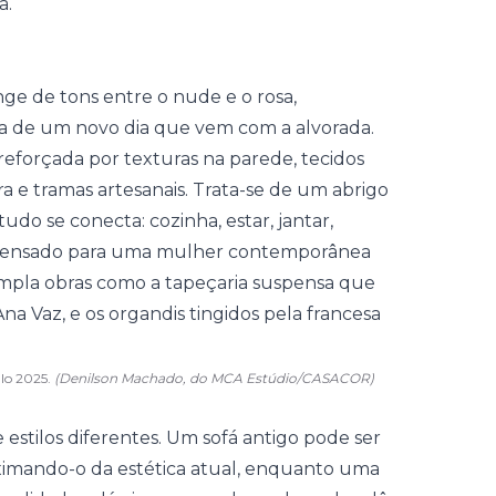
a.
ulo 2025.
(Denilson Machado, do MCA Estúdio/CASACOR)
stilos diferentes. Um sofá antigo pode ser
ximando-o da estética atual, enquanto uma