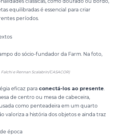
alidades clássicas, como dourado ou bordô,
s equilibradas é essencial para criar
rentes períodos.
extos
a Falchi e Rennan Scalabrin/CASACOR)
égia eficaz para
conectá-los ao presente
.
esa de centro
ou mesa de cabeceira,
r usada como
penteadeira
em um quarto
 valoriza a história dos objetos e ainda traz
 de época