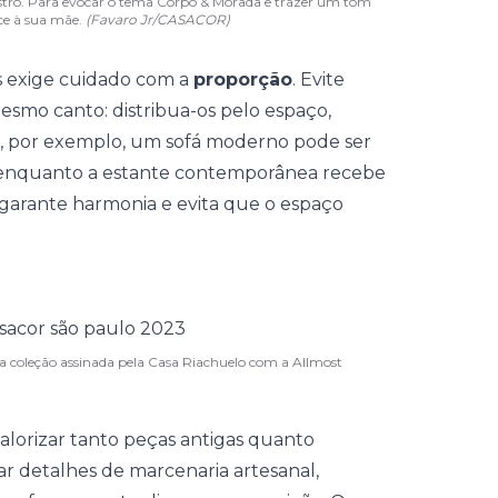
astro. Para evocar o tema Corpo & Morada e trazer um tom
nce à sua mãe.
(Favaro Jr/CASACOR)
s exige cuidado com a
proporção
. Evite
smo canto: distribua-os pelo espaço,
a, por exemplo, um sofá moderno pode ser
 enquanto a estante contemporânea recebe
o garante harmonia e evita que o espaço
 coleção assinada pela Casa Riachuelo com a Allmost
lorizar tanto peças antigas quanto
r detalhes de marcenaria artesanal,