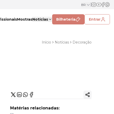
BR
issionais
Mostras
Notícias
Bilheteria
Entrar
Início
Notícias
Decoração
Copiar link
Matérias relacionadas: