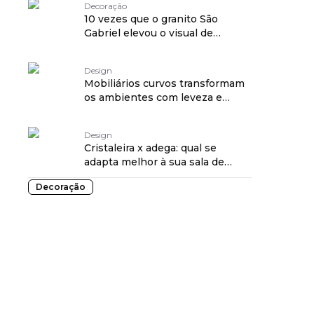
Decoração
10 vezes que o granito São
Gabriel elevou o visual de
cozinhas e banheiros
Design
Mobiliários curvos transformam
os ambientes com leveza e
fluidez
Design
Cristaleira x adega: qual se
adapta melhor à sua sala de
jantar?
Decoração