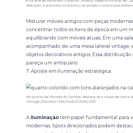
e na arte de Abraham Palatnik, Amélia Toledo e Amilcar de C
afetuoso, a arquiteta incorporou ao projeto o piano que perte
Misturar móveis antigos com peças moderna
concentrar todos os itens de época em um me
equilibrando com móveis atuais. Em uma sal
acompanhado de uma mesa lateral vintage,
objetos decorativos antigos. Essa distribuiçã
pareça um antiquário.
7. Aposte em iluminação estratégica
No quarto da Morada do Samba, destaca-se a roupa de cama da
Vintage
(Denilson Machado/CASACOR)
A
iluminação
tem papel fundamental para va
modernas. Spots direcionados podem destaca