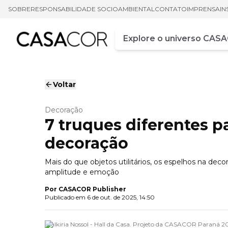
SOBRE
RESPONSABILIDADE SOCIOAMBIENTAL
CONTATO
IMPRENSA
IN
Campo de busca
Digite pelo menos três ca
Voltar
Decoração
7 truques diferentes p
decoração
Mais do que objetos utilitários, os espelhos na deco
amplitude e emoção
Por
CASACOR Publisher
Publicado em
6 de out. de 2025, 14:50
Walkiria Nossol - Hall da Casa. Projeto da CASACOR Paraná 2