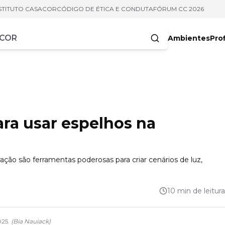
STITUTO CASACOR
CÓDIGO DE ÉTICA E CONDUTA
FÓRUM CC 2026
Ambientes
Prof
racteres
ara usar espelhos na
ração são ferramentas poderosas para criar cenários de luz,
10 min de leitura
025.
(
Bia Nauiack
)