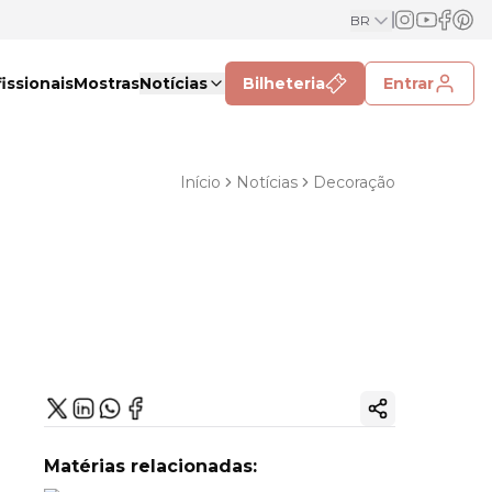
BR
issionais
Mostras
Notícias
Bilheteria
Entrar
Início
Notícias
Decoração
Copiar link
Matérias relacionadas: