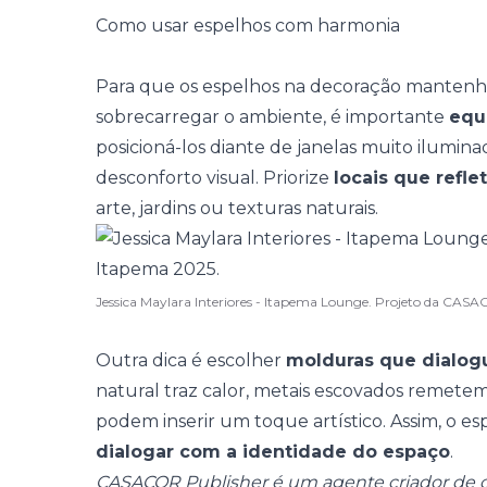
Como usar espelhos com harmonia
Para que os espelhos na decoração manten
sobrecarregar o ambiente, é importante
equi
posicioná-los diante de janelas muito ilumina
desconforto visual. Priorize
locais que refl
arte, jardins ou
texturas naturais
.
Jessica Maylara Interiores - Itapema Lounge. Projeto da CAS
Outra dica é escolher
molduras que dialog
natural traz calor, metais escovados remete
podem inserir um
toque artístico
. Assim, o e
dialogar com a identidade do espaço
.
CASACOR Publisher é um agente criador de c