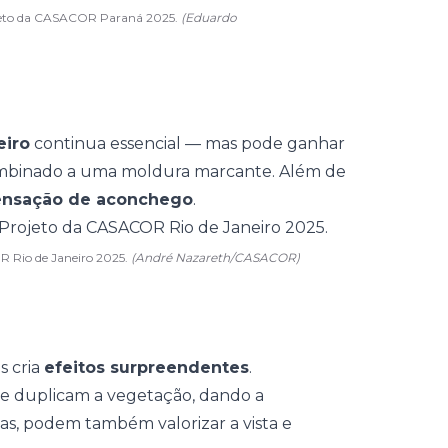
ojeto da CASACOR Paraná 2025.
(Eduardo
eiro
continua essencial — mas pode ganhar
mbinado a uma moldura marcante. Além de
 sensação de aconchego
.
R Rio de Janeiro 2025.
(André Nazareth/CASACOR)
s cria
efeitos surpreendentes
.
e e duplicam a vegetação, dando a
as
, podem também valorizar a vista e