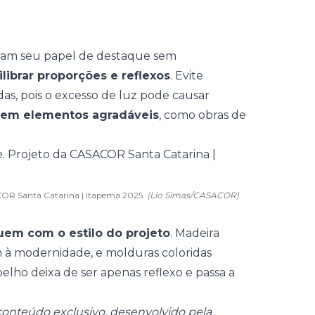
ham seu papel de destaque sem
librar proporções e reflexos
. Evite
das, pois o excesso de luz pode causar
etem elementos agradáveis
, como obras de
ACOR Santa Catarina | Itapema 2025.
(Lio Simas/CASACOR)
uem com o estilo do projeto
. Madeira
m à modernidade, e molduras coloridas
spelho deixa de ser apenas reflexo e passa a
onteúdo exclusivo, desenvolvido pela