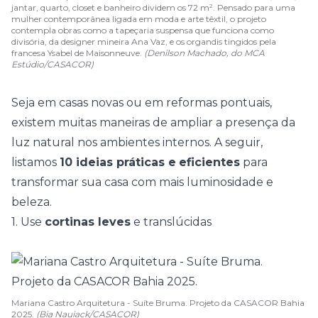
jantar, quarto, closet e banheiro dividem os 72 m². Pensado para uma
mulher contemporânea ligada em moda e arte têxtil, o projeto
contempla obras como a tapeçaria suspensa que funciona como
divisória, da designer mineira Ana Vaz, e os organdis tingidos pela
francesa Ysabel de Maisonneuve.
(Denilson Machado, do MCA
Estúdio/CASACOR)
Seja em casas novas ou em reformas pontuais,
existem muitas maneiras de ampliar a presença da
luz natural nos ambientes internos. A seguir,
listamos
10 ideias práticas e
eficientes
para
transformar sua casa com mais luminosidade e
beleza.
1. Use
cortinas leves
e translúcidas
Mariana Castro Arquitetura - Suíte Bruma. Projeto da CASACOR Bahia
2025.
(Bia Nauiack/CASACOR)