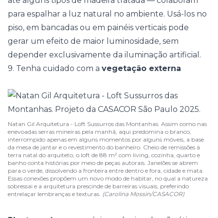
até alguns tipos de madeira tratada — colaboram
para espalhar a luz natural no ambiente. Usá-los no
piso, em bancadas ou em painéis verticais pode
gerar um efeito de maior luminosidade, sem
depender exclusivamente da iluminação artificial.
9. Tenha cuidado com a
vegetação externa
Natan Gil Arquitetura - Loft Sussurros das Montanhas. Assim como nas
enevoadas serras mineiras pela manhã, aqui predomina o branco,
interrompido apenas em alguns momentos por alguns móveis, a base
da mesa de jantar e o revestimento do banheiro. Cheio de remissões à
terra natal do arquiteto, o loft de 88 m² com living, cozinha, quarto e
banho conta histórias por meio de peças autorais. Janelões se abrem
para o verde, dissolvendo a fronteira entre dentro e fora, cidade e mata.
Essas conexões propõem um novo modo de habitar, no qual a natureza
sobressai e a arquitetura prescinde de barreiras visuais, preferindo
entrelaçar lembranças e texturas.
(Carolina Mossin/CASACOR)