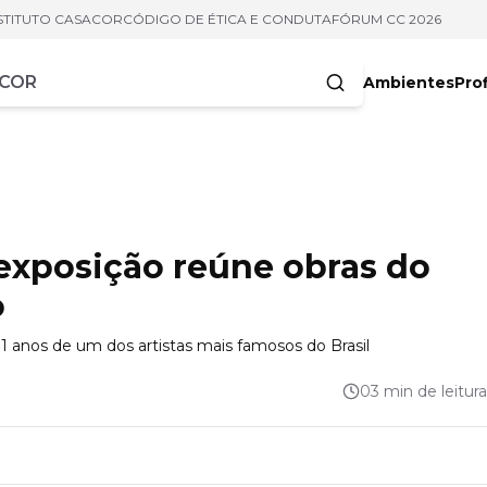
STITUTO CASACOR
CÓDIGO DE ÉTICA E CONDUTA
FÓRUM CC 2026
Ambientes
Prof
racteres
 exposição reúne obras do
o
1 anos de um dos artistas mais famosos do Brasil
03 min de leitura