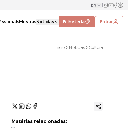
BR
issionais
Mostras
Notícias
Bilheteria
Entrar
Início
Notícias
Cultura
Copiar link
Matérias relacionadas: