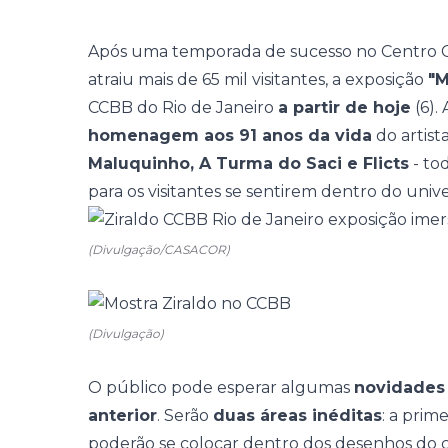
Após uma temporada de sucesso no Centro Cul
atraiu mais de 65 mil visitantes, a exposição
"M
CCBB do Rio de Janeiro
a partir de hoje
(6).
homenagem aos 91 anos da vida
do artis
Maluquinho, A Turma do Saci e Flicts
- to
para os visitantes se sentirem dentro do univ
(Divulgação/CASACOR)
(Divulgação)
O público pode esperar algumas
novidades
anterior
. Serão
duas áreas inéditas
: a prim
poderão se colocar dentro dos desenhos do c