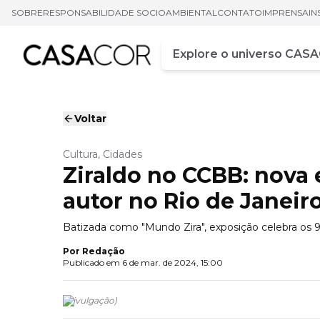
SOBRE
RESPONSABILIDADE SOCIOAMBIENTAL
CONTATO
IMPRENSA
IN
Campo de busca
Digite pelo menos três ca
Voltar
Cultura, Cidades
Ziraldo no CCBB: nova
autor no Rio de Janeir
Batizada como "Mundo Zira", exposição celebra os 9
Por
Redação
Publicado em
6 de mar. de 2024, 15:00
(
Divulgação
)