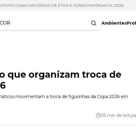
STITUTO CASACOR
CÓDIGO DE ÉTICA E CONDUTA
FÓRUM CC 2026
Ambientes
Prof
racteres
lo que organizam troca de
26
temáticos movimentam a troca de figurinhas da Copa 2026 em
05 min de leitura