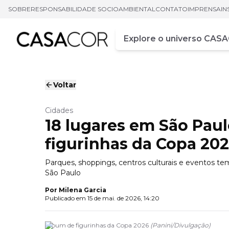
SOBRE
RESPONSABILIDADE SOCIOAMBIENTAL
CONTATO
IMPRENSA
IN
Campo de busca
Digite pelo menos três ca
Voltar
Cidades
18 lugares em São Pau
figurinhas da Copa 20
Parques, shoppings, centros culturais e eventos 
São Paulo
Por
Milena Garcia
Publicado em
15 de mai. de 2026, 14:20
Álbum de figurinhas da Copa 2026
(
Panini
/
Divulgação
)