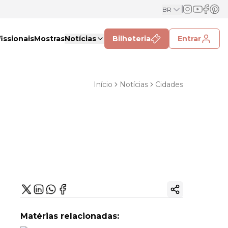
BR
issionais
Mostras
Notícias
Bilheteria
Entrar
Início
Notícias
Cidades
Copiar link
Matérias relacionadas: