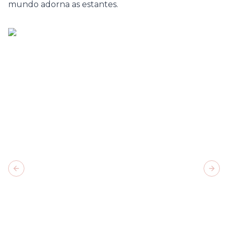
mundo adorna as estantes.
Previous slide
Next