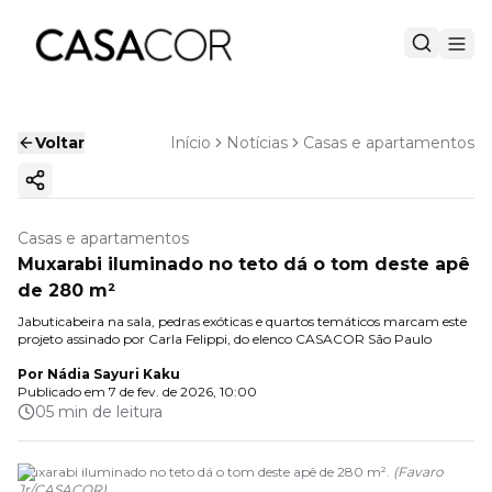
Voltar
Início
Notícias
Casas e apartamentos
Copiar link
Casas e apartamentos
Muxarabi iluminado no teto dá o tom deste apê
de 280 m²
Jabuticabeira na sala, pedras exóticas e quartos temáticos marcam este
projeto assinado por Carla Felippi, do elenco CASACOR São Paulo
Por
Nádia Sayuri Kaku
Publicado em
7 de fev. de 2026, 10:00
05 min de leitura
Muxarabi iluminado no teto dá o tom deste apê de 280 m².
(
Favaro
Jr
/
CASACOR
)