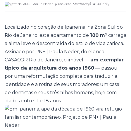
Projeto de PN+ | Paula Neder.
(
Denilson Machado
/
CASACOR
)
Localizado no coração de Ipanema, na Zona Sul do
Rio de Janeiro, este
apartamento
de
180 m²
carrega
a alma leve e descontraída do estilo de vida carioca.
Assinado por
PN+ | Paula Neder
, do elenco
CASACOR Rio de Janeiro
, o imóvel —
um exemplar
típico da arquitetura dos anos 1960
— passou
por uma reformulação completa para traduzir a
identidade e a rotina de seus moradores: um casal
de dentistas e seus três filhos homens, hoje com
idades entre 11 e 18 anos.