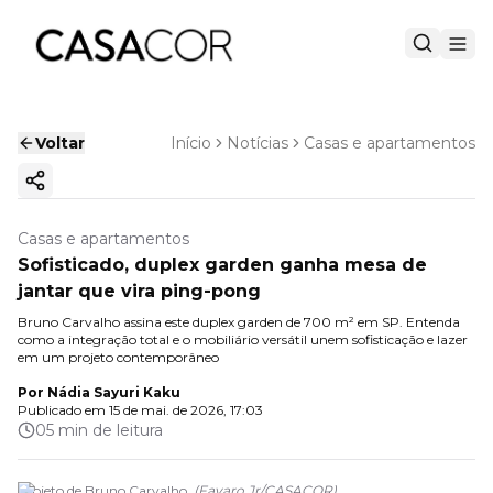
Voltar
Início
Notícias
Casas e apartamentos
Copiar link
Casas e apartamentos
Sofisticado, duplex garden ganha mesa de
jantar que vira ping-pong
Bruno Carvalho assina este duplex garden de 700 m² em SP. Entenda
como a integração total e o mobiliário versátil unem sofisticação e lazer
em um projeto contemporâneo
Por
Nádia Sayuri Kaku
Publicado em
15 de mai. de 2026, 17:03
05 min de leitura
Projeto de Bruno Carvalho.
(
Favaro Jr
/
CASACOR
)