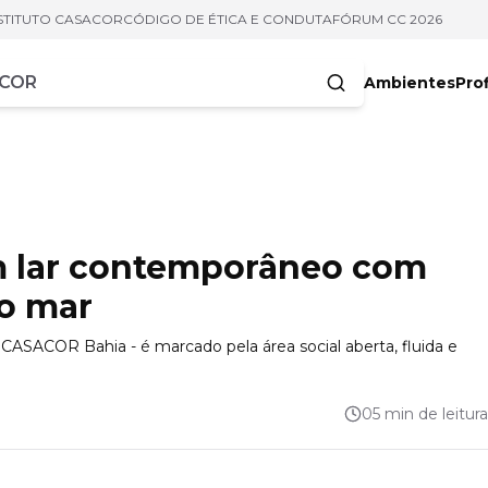
STITUTO CASACOR
CÓDIGO DE ÉTICA E CONDUTA
FÓRUM CC 2026
Ambientes
Prof
racteres
m lar contemporâneo com
 o mar
 CASACOR Bahia - é marcado pela área social aberta, fluida e
05 min de leitura