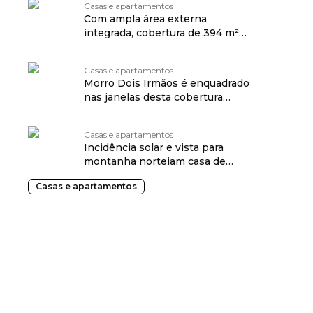
Casas e apartamentos
Com ampla área externa
integrada, cobertura de 394 m²
ganha décor neutro
Casas e apartamentos
Morro Dois Irmãos é enquadrado
nas janelas desta cobertura
duplex
Casas e apartamentos
Incidência solar e vista para
montanha norteiam casa de
campo térrea
Casas e apartamentos