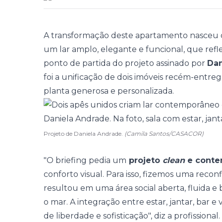
A transformação deste
apartamento
nasceu d
um lar amplo, elegante e funcional, que refle
ponto de partida do projeto assinado por
Dan
foi a unificação de dois imóveis recém-entre
planta generosa e personalizada.
Projeto de Daniela Andrade.
(Camila Santos/CASACOR)
"O briefing pedia um
projeto
clean
e conte
conforto visual. Para isso, fizemos uma recon
resultou em uma área social aberta, fluida e 
o mar. A integração entre
estar
, jantar, bar e
de liberdade e sofisticação", diz a profissional.