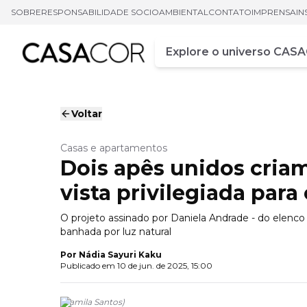
SOBRE
RESPONSABILIDADE SOCIOAMBIENTAL
CONTATO
IMPRENSA
IN
Campo de busca
Digite pelo menos três ca
Voltar
Casas e apartamentos
Dois apês unidos cria
vista privilegiada para
O projeto assinado por Daniela Andrade - do elenco
banhada por luz natural
Por
Nádia Sayuri Kaku
Publicado em
10 de jun. de 2025, 15:00
(
Camila Santos
)