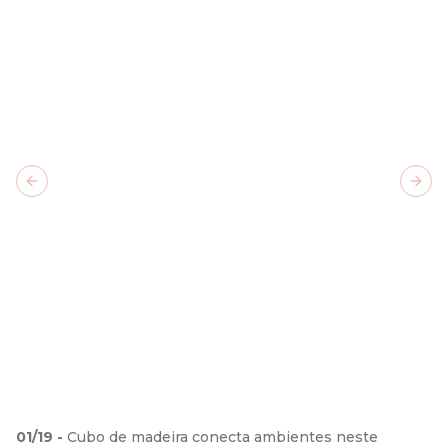
Previous slide
Next
01
/
19
-
Cubo de madeira conecta ambientes neste