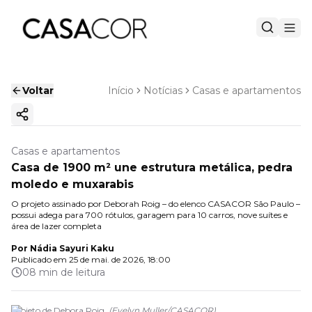
Voltar
Início
Notícias
Casas e apartamentos
Copiar link
Casas e apartamentos
Casa de 1900 m² une estrutura metálica, pedra
moledo e muxarabis
O projeto assinado por Deborah Roig – do elenco CASACOR São Paulo –
possui adega para 700 rótulos, garagem para 10 carros, nove suítes e
área de lazer completa
Por
Nádia Sayuri Kaku
Publicado em
25 de mai. de 2026, 18:00
08 min de leitura
Projeto de Debora Roig.
(
Evelyn Muller
/
CASACOR
)