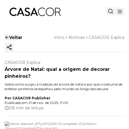
Voltar
Início
Notícias
CASACOR Explica
Copiar link
CASACOR Explica
Árvore de Natal: qual a origem de decorar
pinheiros?
Saiba como surgiu a tradição da árvore de natal e por que o costume de
enfeitar pinheiros se espalhou pelo mundo ao longo dos séculos
Por
CASACOR Publisher
Publicado em
21 de nov. de 2025, 11:00
08 min de leitura
cameron-stewart-jP7y0PQW3-M-unsplash
(
Cameron
Stewart/Unsplash
/
Divulgação
)