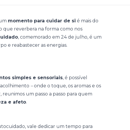
r um
momento para cuidar de si
é mais do
o que reverbera na forma como nos
cuidado
, comemorado em 24 de julho, é um
orpo e reabastecer as energias.
tos simples e sensoriais
, é possível
e acolhimento
–
onde o toque, os aromas e os
ir, reunimos um passo a passo para quem
za e afeto
.
utocuidado, vale dedicar um tempo para