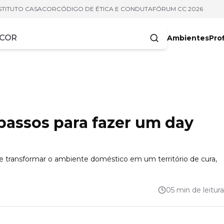
STITUTO CASACOR
CÓDIGO DE ÉTICA E CONDUTA
FÓRUM CC 2026
Ambientes
Prof
racteres
passos para fazer um day
de transformar o ambiente doméstico em um território de cura,
05 min de leitura