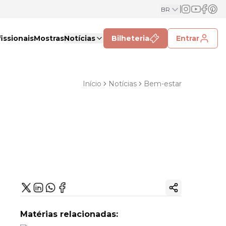
BR
issionais
Mostras
Notícias
Bilheteria
Entrar
Início
Notícias
Bem-estar
Copiar link
Matérias relacionadas: