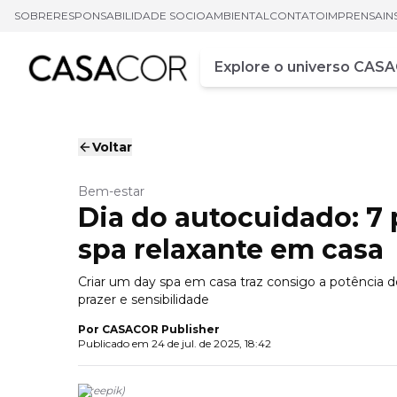
SOBRE
RESPONSABILIDADE SOCIOAMBIENTAL
CONTATO
IMPRENSA
IN
Campo de busca
Digite pelo menos três ca
Voltar
Bem-estar
Dia do autocuidado: 7 
spa relaxante em casa
Criar um day spa em casa traz consigo a potência 
prazer e sensibilidade
Por
CASACOR Publisher
Publicado em
24 de jul. de 2025, 18:42
(
Freepik
)