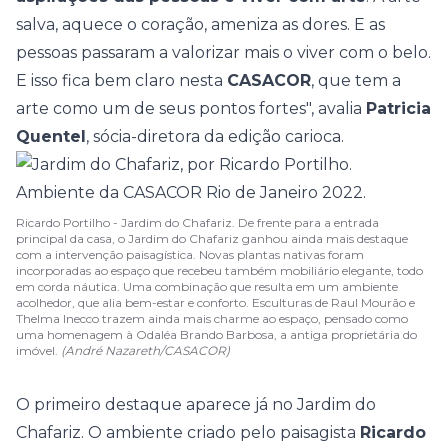
salva, aquece o coração, ameniza as dores. E as
pessoas passaram a valorizar mais o viver com o belo.
E isso fica bem claro nesta
CASACOR
, que tem a
arte como um de seus pontos fortes", avalia
Patricia
Quentel
, sócia-diretora da edição carioca.
Ricardo Portilho - Jardim do Chafariz. De frente para a entrada
principal da casa, o Jardim do Chafariz ganhou ainda mais destaque
com a intervenção paisagística. Novas plantas nativas foram
incorporadas ao espaço que recebeu também mobiliário elegante, todo
em corda náutica. Uma combinação que resulta em um ambiente
acolhedor, que alia bem-estar e conforto. Esculturas de Raul Mourão e
Thelma Inecco trazem ainda mais charme ao espaço, pensado como
uma homenagem à Odaléa Brando Barbosa, a antiga proprietária do
imóvel.
(André Nazareth/CASACOR)
O primeiro destaque aparece já no
Jardim do
Chafariz
. O ambiente criado pelo paisagista
Ricardo