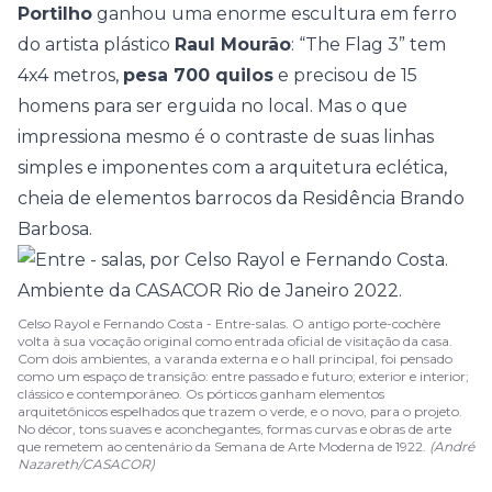
Portilho
ganhou uma enorme escultura em ferro
do artista plástico
Raul Mourão
: “The Flag 3” tem
4x4 metros,
pesa 700 quilos
e precisou de 15
homens para ser erguida no local. Mas o que
impressiona mesmo é o contraste de suas linhas
simples e imponentes com a arquitetura eclética,
cheia de elementos barrocos da Residência Brando
Barbosa.
Celso Rayol e Fernando Costa - Entre-salas. O antigo porte-cochère
volta à sua vocação original como entrada oficial de visitação da casa.
Com dois ambientes, a varanda externa e o hall principal, foi pensado
como um espaço de transição: entre passado e futuro; exterior e interior;
clássico e contemporâneo. Os pórticos ganham elementos
arquitetônicos espelhados que trazem o verde, e o novo, para o projeto.
No décor, tons suaves e aconchegantes, formas curvas e obras de arte
que remetem ao centenário da Semana de Arte Moderna de 1922.
(André
Nazareth/CASACOR)