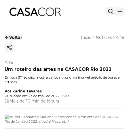
Voltar
Início
Notícias
Arte
Copiar link
Arte
Um roteiro das artes na CASACOR Rio 2022
Em sua 31ª edição, mostra carioca traz uma incrível seleção de obras e
artistas
Por
Karine Tavares
Publicado em
23 de mai. de 2022, 6:30
Mais de 10 min de leitura
Expo, por Cristiana e Mariana Mascarenhas. Ambiente da CASACOR
Rio de Janeiro 2022.
(
André Nazareth
)