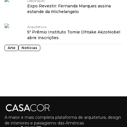
Decoração
Expo Revestir: Fernanda Marques assina
estande da Michelangelo
Arquitetura
5º Prêmio Instituto Tomie Ohtake AkzoNobel
abre inscrições
Arte
Notícias
A maior e mais completa plataforma de arquitetura, design
de interiores e paisagismo das Américas