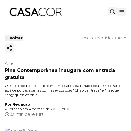
Voltar
Início
Notícias
Arte
Copiar link
Arte
Pina Contemporânea inaugura com entrada
gratuita
O edifício dedicado à arte contemporânea da Pinacoteca de São Paulo
está de portas abertas com as exposições "Chão da Praça" e "Haegue
Yang: quase colonial"
Por
Redação
Publicado em
4 de mar. de 2023, 7:00
03 min de leitura
(
Christina Ruffato
)