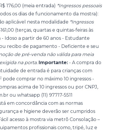
e R$ 176,00 (meia entrada)
*Ingressos pessoais
todos os dias de funcionamento da mostra):
o aplicável nesta modalidade
*Ingressos
61,00 (terças, quartas e quintas-feiras às
a
- Idoso a partir de 60 anos - Estudante
u recibo de pagamento - Deficiente e seu
oção de pré-venda não válida para meia
xigida na porta.
Importante:
- A compra do
ratuidade de entrada é para crianças com
F pode comprar no máximo 10 ingressos -
ompras acima de 10 ingressos ou por CNPJ,
m.br ou whatsapp (11) 97717-5511
tá em concordância com as normas
segurança e higiene deverão ser cumpridos
 Fácil acesso à mostra via metrô Consolação –
uipamentos profissionais como, tripé, luz e