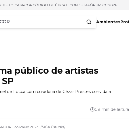
STITUTO CASACOR
CÓDIGO DE ÉTICA E CONDUTA
FÓRUM CC 2026
Ambientes
Prof
racteres
ma público de artistas
 SP
briel de Lucca com curadoria de Cézar Prestes convida a
08 min de leitura
ASACOR São Paulo 2023.
(
MCA Estudio
)