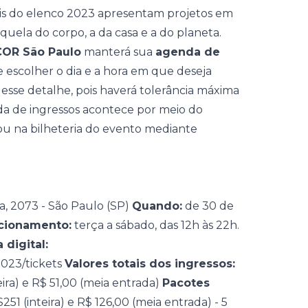
nais do elenco 2023 apresentam projetos em
uela do corpo, a da casa e a do planeta.
OR São Paulo
manterá sua
agenda de
ve escolher o dia e a hora em que deseja
a esse detalhe, pois haverá tolerância máxima
a de ingressos
acontece por meio do
 ou na bilheteria do evento mediante
a, 2073 - São Paulo (SP)
Quando:
de 30 de
ncionamento:
terça a sábado, das 12h às 22h.
 digital:
023/tickets
Valores totais dos ingressos:
eira) e R$ 51,00 (meia entrada)
Pacotes
251 (inteira) e R$ 126,00 (meia entrada) - 5