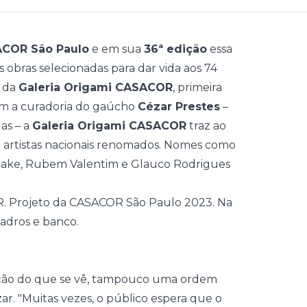
COR São Paulo
e em sua
36ª edição
essa
 obras selecionadas para dar vida aos 74
o da
Galeria Origami CASACOR
, primeira
Com a curadoria do gaúcho
Cézar Prestes
–
as – a
Galeria Origami CASACOR
traz ao
 artistas nacionais renomados. Nomes como
htake, Rubem Valentim e Glauco Rodrigues
ação do que se vê, tampouco uma ordem
ar. "Muitas vezes, o público espera que o