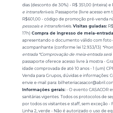
dias (desconto de 30%) - R$ 351,00 (inteira) 
e intransferíveis.
Passaporte (livre acesso em 
R$601,00 - código de promoção pré-venda nã
pessoais e intransferív
eis.
Visitas guiadas:
R$1
17h)
Compra de ingresso de meia-entrad
apresentando o documento válido com foto o
acompanhante (conforme lei 12.933/13)
*Prom
entrada
*Comprovação de meia-entrada será e
passaporte oferece acesso livre à mostra - G
idade comprovada de até 10 anos - 1 (um) CP
Venda para Grupos, dúvidas e informações: C
envie e-mail para: bilheteriacasacor@abril.co
Informações gerais:
- O evento CASACOR es
sanitárias vigentes. Todos os protocolos de 
por todos os visitantes e staff, sem exceção -
Linha 2, verde - Não é autorizado o uso de eq