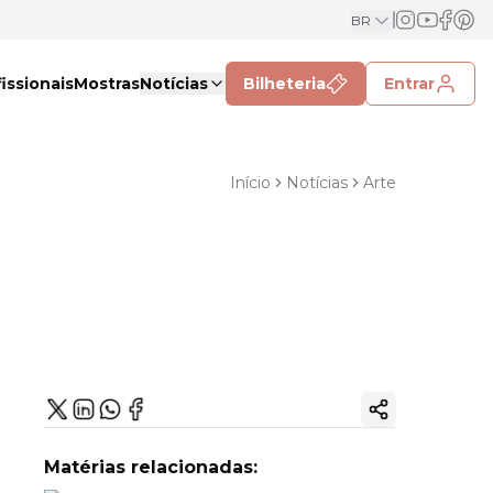
BR
issionais
Mostras
Notícias
Bilheteria
Entrar
Início
Notícias
Arte
Copiar link
Matérias relacionadas: