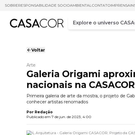
SOBRE
RESPONSABILIDADE SOCIOAMBIENTAL
CONTATO
IMPRENSA
IN
Campo de busca
Digite pelo menos três ca
Voltar
Arte
Galeria Origami aproxi
nacionais na CASACOR
Primeira galeria de arte da mostra, o projeto de Ga
conhecer artistas renomados
Por
Redação
Publicado em
7 de jun. de 2023, 4:00
GDL Arquitetura - Galeria Origami CASACOR. Projeto da C