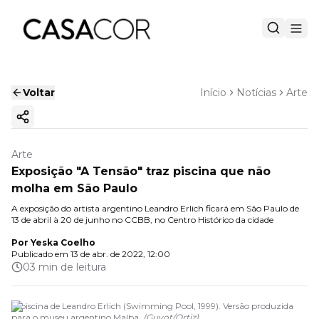
Voltar
Início
Notícias
Arte
Copiar link
Arte
Exposição "A Tensão" traz piscina que não
molha em São Paulo
A exposição do artista argentino Leandro Erlich ficará em São Paulo de
13 de abril à 20 de junho no CCBB, no Centro Histórico da cidade
Por
Yeska Coelho
Publicado em
13 de abr. de 2022, 12:00
03 min de leitura
A piscina de Leandro Erlich (Swimming Pool, 1999). Versão produzida
para o museu argentino Malba.
(
Guyot/Ortiz
)