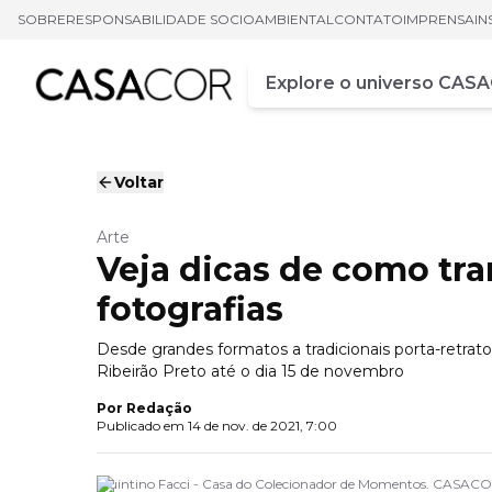
SOBRE
RESPONSABILIDADE SOCIOAMBIENTAL
CONTATO
IMPRENSA
IN
Campo de busca
Digite pelo menos três ca
Voltar
Arte
Veja dicas de como tr
fotografias
Desde grandes formatos a tradicionais porta-retrato
Ribeirão Preto até o dia 15 de novembro
Por
Redação
Publicado em
14 de nov. de 2021, 7:00
Quintino Facci - Casa do Colecionador de Momentos. CASACO