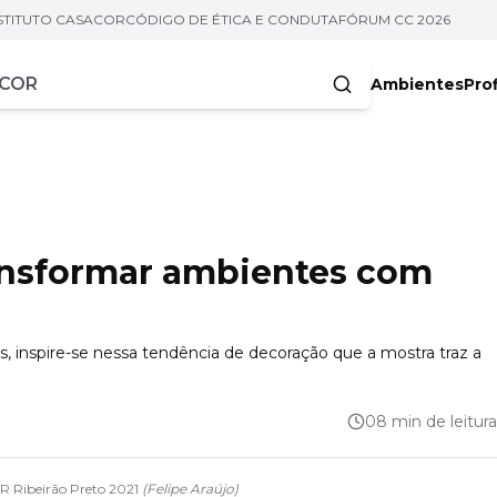
STITUTO CASACOR
CÓDIGO DE ÉTICA E CONDUTA
FÓRUM CC 2026
Ambientes
Prof
racteres
ansformar ambientes com
s, inspire-se nessa tendência de decoração que a mostra traz a
08 min de leitura
R Ribeirão Preto 2021
(
Felipe Araújo
)