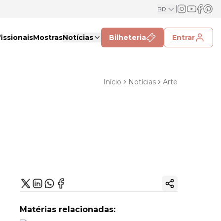
BR
issionais
Mostras
Notícias
Bilheteria
Entrar
Início
Notícias
Arte
Copiar link
Matérias relacionadas: