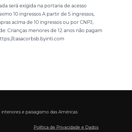
a será exigida na portaria de acesso
mo 10 ingressos A partir de 5 ingressos,
as acima de 10 ingressos ou por CNPJ,
ade: Crianças menores de 12 anos não pagam
ttps://casacorbsb.byinti.com
 interiores e paisagismo das Américas
Política de Privacidade e Dados