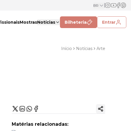
BR
issionais
Mostras
Notícias
Bilheteria
Entrar
Início
Notícias
Arte
Copiar link
Matérias relacionadas: