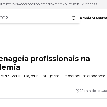
STITUTO CASACOR
CÓDIGO DE ÉTICA E CONDUTA
FÓRUM CC 2026
Ambientes
Prof
racteres
nageia profissionais na
ndemia
lo SAINZ Arquitetura, reúne fotografias que prometem emocionar
05 min de leitura