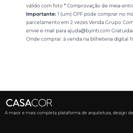
válido com foto * Comprovação de meia-entrad
Importante:
1 (um) CPF pode comprar no máxi
parcelamento em 2 vezes Venda Grupo: Compr
envie e-mail para ajuda@byinti.com Gratuid
Onde comprar: à venda na bilheteria digital
h
A maior e mais completa plataforma de arquitetura, design de