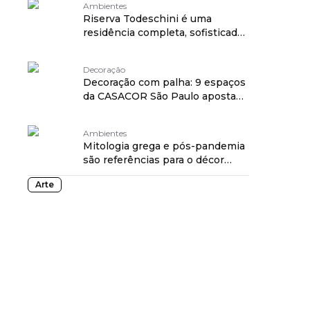
Ambientes
Riserva Todeschini é uma
residência completa, sofisticada
e acolhedora
Decoração
Decoração com palha: 9 espaços
da CASACOR São Paulo apostam
na tendência
Ambientes
Mitologia grega e pós-pandemia
são referências para o décor
desta suíte
Arte