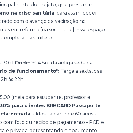
incipal norte do projeto, que presta um
o na crise sanitária
, para assim, poder
mbrado com o avanço da vacinação no
amos em reforma [na sociedade]. Esse espaço
, completa o arquiteto.
e 2021
Onde:
904 Sul da antiga sede da
rio de funcionamento*:
Terça a sexta, das
12h às 22h
35,00 (meia para estudante, professor e
30% para clientes BRBCARD
Passaporte
eia-entrada:
- Idoso a partir de 60 anos -
 com foto ou recibo de pagamento - PCD e
ica e privada, apresentando o documento