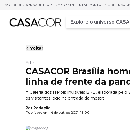
SOBRE
RESPONSABILIDADE SOCIOAMBIENTAL
CONTATO
IMPRENSA
IN
Campo de busca
Digite pelo menos três ca
Voltar
Arte
CASACOR Brasília home
linha de frente da pa
A Galeria dos Heróis Invisíveis BRB, elaborada pe
os visitantes logo na entrada da mostra
Por
Redação
Publicado em
14 de out. de 2021, 13:00
(
Divulgação
)