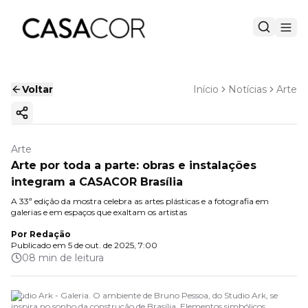
Voltar
Início
Notícias
Arte
Copiar link
Arte
Arte por toda a parte: obras e instalações
integram a CASACOR Brasília
A 33ª edição da mostra celebra as artes plásticas e a fotografia em
galerias e em espaços que exaltam os artistas
Por
Redação
Publicado em
5 de out. de 2025, 7:00
08 min de leitura
Studio Ark - Galeria. O ambiente de Bruno Pessoa, do Studio Ark, se
inspira no sonho da construção de Brasília. Elementos simbólicos