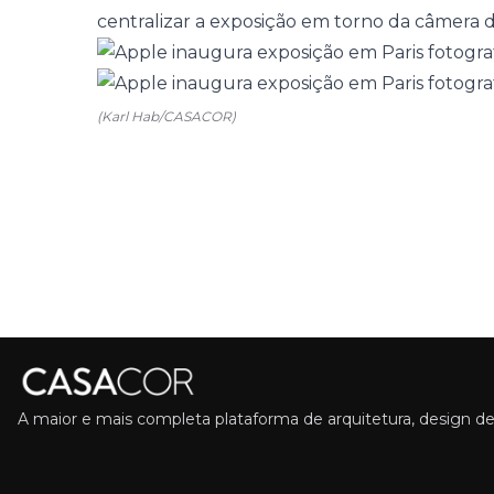
centralizar a exposição em torno da câmera 
(Karl Hab/CASACOR)
A maior e mais completa plataforma de arquitetura, design de