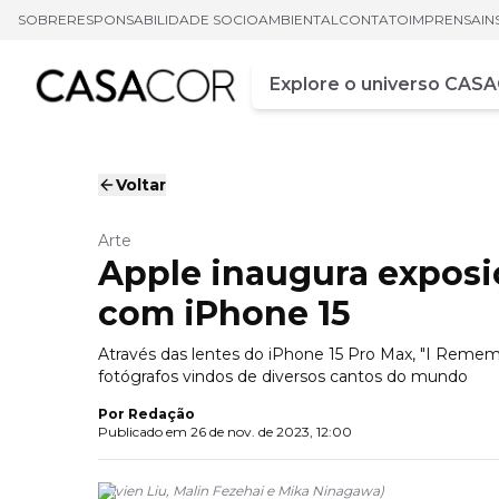
SOBRE
RESPONSABILIDADE SOCIOAMBIENTAL
CONTATO
IMPRENSA
IN
Campo de busca
Digite pelo menos três ca
Voltar
Arte
Apple inaugura exposi
com iPhone 15
Através das lentes do iPhone 15 Pro Max, "I Remem
fotógrafos vindos de diversos cantos do mundo
Por
Redação
Publicado em
26 de nov. de 2023, 12:00
(
Vivien Liu, Malin Fezehai e Mika Ninagawa
)