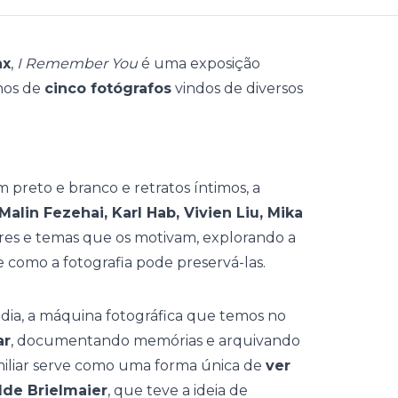
ax
,
I Remember You
é uma exposição
lhos de
cinco fotógrafos
vindos de diversos
em preto e branco e retratos íntimos, a
Malin Fezehai, Karl Hab, Vivien Liu, Mika
ares e temas que os motivam, explorando a
 como a fotografia pode preservá-las.
dia, a máquina fotográfica que temos no
ar
, documentando memórias e arquivando
familiar serve como uma forma única de
ver
lde Brielmaier
, que teve a ideia de