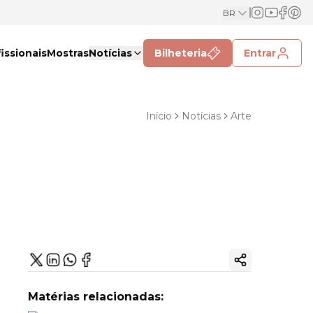
BR
issionais
Mostras
Notícias
Bilheteria
Entrar
Início
Notícias
Arte
Copiar link
Matérias relacionadas: