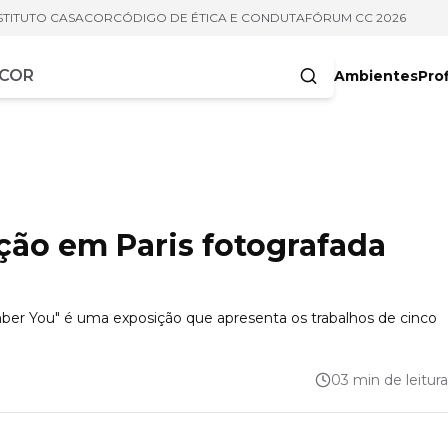
STITUTO CASACOR
CÓDIGO DE ÉTICA E CONDUTA
FÓRUM CC 2026
Ambientes
Prof
racteres
ção em Paris fotografada
ber You" é uma exposição que apresenta os trabalhos de cinco
03 min de leitura