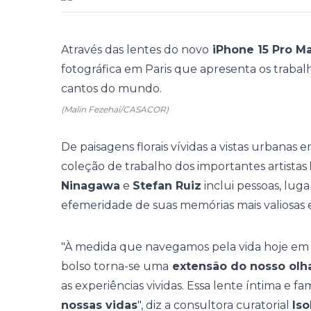
Através das lentes do novo
iPhone 15 Pro M
fotográfica em Paris que apresenta os traba
cantos do mundo.
(Malin Fezehai/CASACOR)
De paisagens florais vívidas a vistas urbanas 
coleção de trabalho dos importantes artistas
Ninagawa
e
Stefan Ruiz
inclui pessoas, lug
efemeridade de suas memórias mais valiosas e
"À medida que navegamos pela vida hoje em 
bolso torna-se uma
extensão do nosso olh
as experiências vividas. Essa lente íntima e 
nossas vidas
", diz a consultora curatorial
Iso