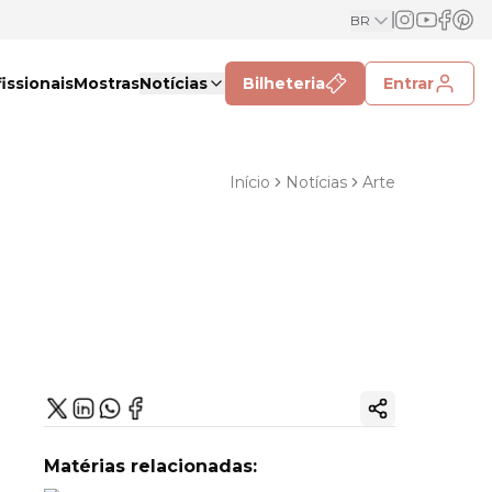
BR
issionais
Mostras
Notícias
Bilheteria
Entrar
Início
Notícias
Arte
Copiar link
Matérias relacionadas: