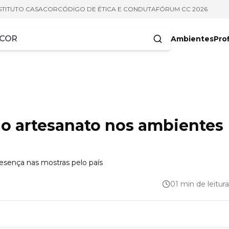
STITUTO CASACOR
CÓDIGO DE ÉTICA E CONDUTA
FÓRUM CC 2026
Ambientes
Prof
racteres
do artesanato nos ambientes
esença nas mostras pelo país
01 min de leitura