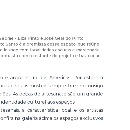
ebrae - Elza Pinto e José Geraldo Pinto
02
/
07
-
CA
rito Santo é a premissa desse espaço, que reúne
descontraí
 lounge com tonalidades escuras e marcenaria
expostos e
contrasta com o restante do projeto e traz cor ao
Ela divulga
introduzir
 e arquitetura das Américas. Por estarem
rasileiros, as mostras sempre trazem consigo
regiões. As peças de artesanato são um grande
identidade cultural aos espaços.
sanais, a característica local e os artistas
nfira na galeria acima os espaços exclusivos