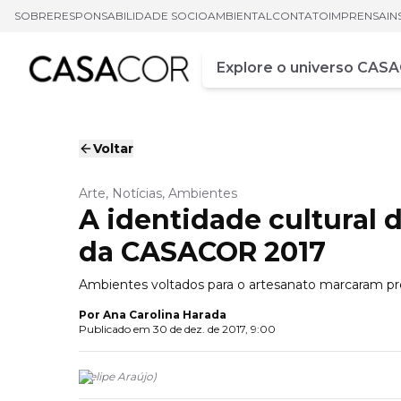
SOBRE
RESPONSABILIDADE SOCIOAMBIENTAL
CONTATO
IMPRENSA
IN
Campo de busca
Digite pelo menos três ca
Voltar
Arte, Notícias, Ambientes
A identidade cultural 
da CASACOR 2017
Ambientes voltados para o artesanato marcaram pr
Por
Ana Carolina Harada
Publicado em
30 de dez. de 2017, 9:00
(
Felipe Araújo
)