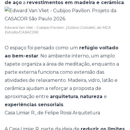
de aço
a
revestimentos em madeira e cerâmica
.
Edward Van Vliet - Cubijoo Pavilion.
(Juliano Colodeti, do MCA
Estúdio/CASACOR)
O espaço foi pensado como um
refúgio voltado
ao bem-estar
. No ambiente interno, um amplo
tapete organiza a área de meditação, enquanto a
parte externa funciona como extensão das
atividades de relaxamento. Madeira, vidro, latão e
cerâmica ajudam a reforçar a proposta de
aproximação entre
arquitetura
,
natureza
e
experiências sensoriais
.
Casa Limiar R., de Felipe Rossi Arquitetura
A Casa Limiar R. parte da ideia de
reduzir os limites