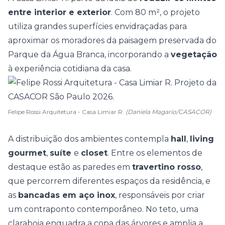
entre interior e exterior
. Com 80 m², o projeto
utiliza grandes superfícies envidraçadas para
aproximar os moradores da paisagem preservada do
Parque da Água Branca
, incorporando a
vegetação
à experiência cotidiana da casa.
Felipe Rossi Arquitetura - Casa Limiar R.
(Daniela Magario/CASACOR)
A distribuição dos ambientes contempla
hall
,
living
gourmet
,
suíte
e
closet
. Entre os elementos de
destaque estão as paredes em
travertino rosso
,
que percorrem diferentes espaços da residência, e
as
bancadas em aço inox
, responsáveis por criar
um contraponto contemporâneo. No teto, uma
claraboia enquadra a copa das árvores e amplia a