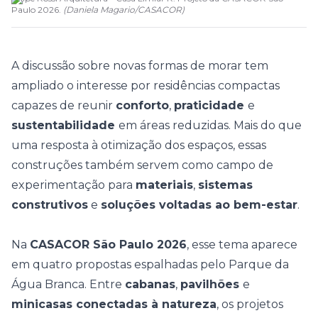
Paulo 2026.
(
Daniela Magario
/
CASACOR
)
A discussão sobre
novas formas de morar
tem
ampliado o interesse por residências compactas
capazes de reunir
conforto
,
praticidade
e
sustentabilidade
em áreas reduzidas. Mais do que
uma resposta à otimização dos espaços, essas
construções também servem como campo de
experimentação para
materiais
,
sistemas
construtivos
e
soluções voltadas ao bem-estar
.
Na
CASACOR São Paulo 2026
, esse tema aparece
em quatro propostas espalhadas pelo Parque da
Água Branca. Entre
cabanas
,
pavilhões
e
minicasas conectadas à natureza
, os projetos