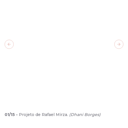
Previous slide
Next
01
/
15
-
Projeto de Rafael Mirza.
(
Dhani Borges
)