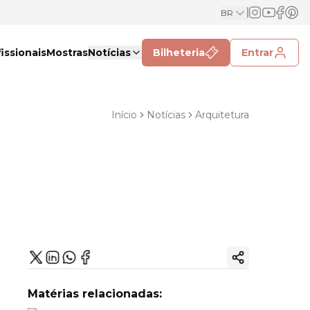
BR
issionais
Mostras
Notícias
Bilheteria
Entrar
Início
Notícias
Arquitetura
Copiar link
Matérias relacionadas: