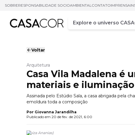
SOBRE
RESPONSABILIDADE SOCIOAMBIENTAL
CONTATO
IMPRENSA
IN
Campo de busca
Digite pelo menos três ca
Voltar
Arquitetura
Casa Vila Madalena é 
materiais e iluminação
Assinada pelo Estúdio Sala, a casa abrigada pela ch
emoldura toda a composição
Por
Giovanna Jarandilha
Publicado em
20 de fev. de 2021, 6:00
(
Luiza Ananias
)