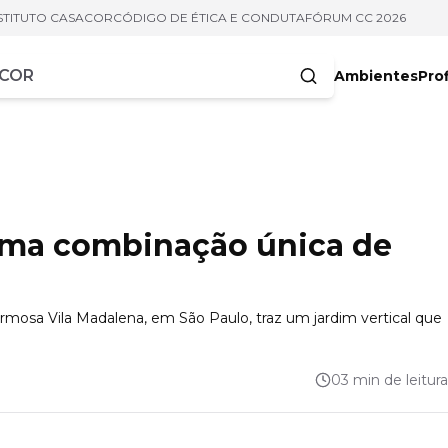
STITUTO CASACOR
CÓDIGO DE ÉTICA E CONDUTA
FÓRUM CC 2026
Ambientes
Prof
racteres
uma combinação única de
armosa Vila Madalena, em São Paulo, traz um jardim vertical que
03 min de leitura