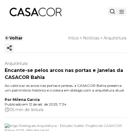
Voltar
Início
Notícias
Arquitetura
Copiar link
Arquitetura
Encante-se pelos arcos nas portas e janelas da
CASACOR Bahia
Ao valorizar os arcos nas portas e janelas, a CASACOR Bahia preserva
um patrimônio histórico e o coloca em diálogo com a arquitetura atual
Por
Milena Garcia
Publicado em
12 de set. de 2025, 7:34
05 min de leitura
Rodrigo Rodrigues Arquitetura - Estúdio Judite. Projeto da CASACOR
Bahia 2025.
(
Bia Nauiack
)