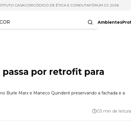
STITUTO CASACOR
CÓDIGO DE ÉTICA E CONDUTA
FÓRUM CC 2026
Ambientes
Prof
racteres
passa por retrofit para
itório Burle Marx e Maneco Quinderé preservando a fachada e a
03 min de leitura