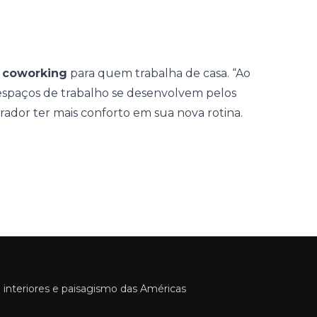
e
coworking
para quem trabalha de casa.
“Ao
 espaços de trabalho se desenvolvem pelos
ador ter mais conforto em sua nova rotina.
 interiores e paisagismo das Américas