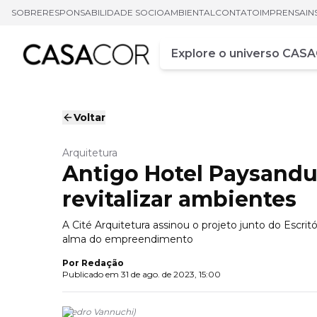
SOBRE
RESPONSABILIDADE SOCIOAMBIENTAL
CONTATO
IMPRENSA
IN
Campo de busca
Digite pelo menos três ca
Voltar
Arquitetura
Antigo Hotel Paysandu 
revitalizar ambientes
A Cité Arquitetura assinou o projeto junto do Escr
alma do empreendimento
Por
Redação
Publicado em
31 de ago. de 2023, 15:00
(
Pedro Vannuchi
)