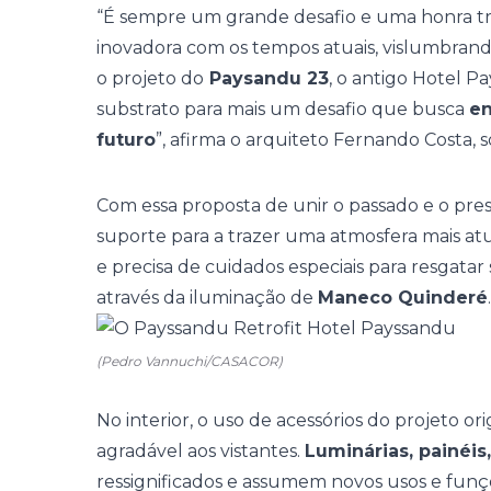
“É sempre um grande desafio e uma honra tr
inovadora com os tempos atuais, vislumbrando
o projeto do
Paysandu 23
, o antigo Hotel P
substrato para mais um desafio que busca
en
futuro
”, afirma o arquiteto Fernando Costa, s
Com essa proposta de unir o passado e o pre
suporte para a trazer uma atmosfera mais atua
e precisa de cuidados especiais para resgata
através da iluminação de
Maneco Quinderé
.
(Pedro Vannuchi/CASACOR)
No interior, o uso de acessórios do projeto o
agradável aos vistantes.
L
uminárias, painéis
ressignificados e assumem novos usos e funç