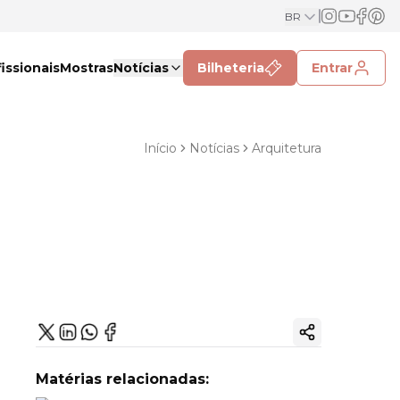
BR
issionais
Mostras
Notícias
Bilheteria
Entrar
Início
Notícias
Arquitetura
Copiar link
Matérias relacionadas: