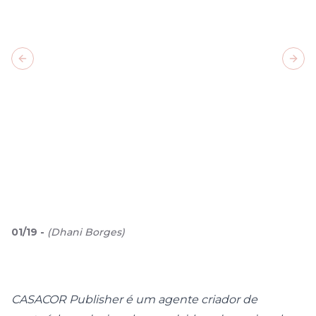
Previous slide
Next
01
/
19
-
(
Dhani Borges
)
CASACOR Publisher é um agente criador de