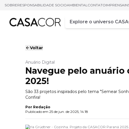
SOBRE
RESPONSABILIDADE SOCIOAMBIENTAL
CONTATO
IMPRENSA
IN
Campo de busca
Digite pelo menos três ca
Voltar
Anuário Digital
Navegue pelo anuário 
2025!
São 33 projetos inspirados pelo tema "Semear Sonhos
Confira!
Por
Redação
Publicado em
25 de jun. de 2025, 14:18
Carla Grüdtner - Cozinha. Projeto da CASACOR Paraná 2025.