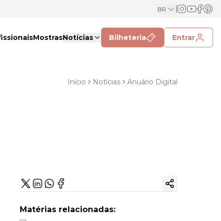
BR
issionais
Mostras
Notícias
Bilheteria
Entrar
Início
Notícias
Anuário Digital
Copiar link
Matérias relacionadas: