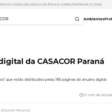
STITUTO CASACOR
CÓDIGO DE ÉTICA E CONDUTA
FÓRUM CC 2026
Ambientes
Prof
racteres
digital da CASACOR Paraná
" que estão distribuídos pelas 185 páginas do anuário digital.
01 min de leitura
(
Eduardo Macarios
)