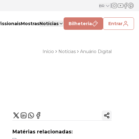
BR
issionais
Mostras
Notícias
Bilheteria
Entrar
Início
Notícias
Anuário Digital
Copiar link
Matérias relacionadas: