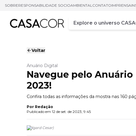
SOBRE
RESPONSABILIDADE SOCIOAMBIENTAL
CONTATO
IMPRENSA
IN
Campo de busca
Digite pelo menos três ca
Voltar
Anuário Digital
Navegue pelo Anuário 
2023!
Confira todas as informações da mostra nas 160 pági
Por
Redação
Publicado em
12 de set. de 2023, 9:45
(
Edgard Cesar
)