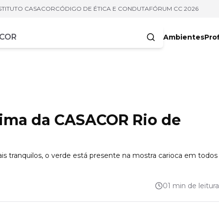
STITUTO CASACOR
CÓDIGO DE ÉTICA E CONDUTA
FÓRUM CC 2026
Ambientes
Prof
racteres
clima da CASACOR Rio de
ais tranquilos, o verde está presente na mostra carioca em todos
01 min de leitura