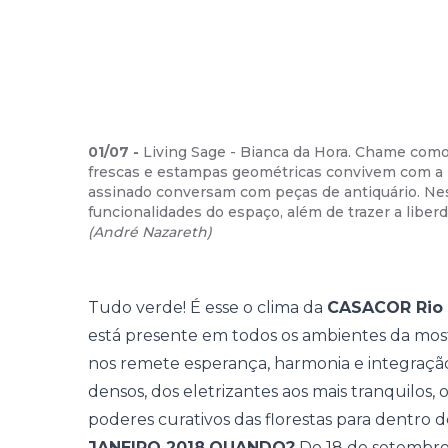
01
/
07
-
Living Sage - Bianca da Hora. Chame como 
frescas e estampas geométricas convivem com a 
assinado conversam com peças de antiquário. Neste
funcionalidades do espaço, além de trazer a liber
(
André Nazareth
)
Tudo verde! É esse o clima da
CASACOR Rio 
está presente em todos os ambientes da most
nos remete esperança, harmonia e integração
densos, dos eletrizantes aos mais tranquilos,
poderes curativos das florestas para dentro d
JANEIRO 2018
QUANDO?
De 18 de setembro