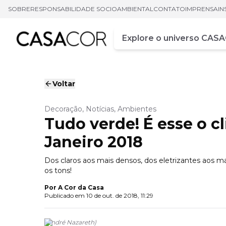
SOBRE
RESPONSABILIDADE SOCIOAMBIENTAL
CONTATO
IMPRENSA
IN
Campo de busca
Digite pelo menos três ca
Voltar
Decoração, Notícias, Ambientes
Tudo verde! É esse o 
Janeiro 2018
Dos claros aos mais densos, dos eletrizantes aos m
os tons!
Por
A Cor da Casa
Publicado em
10 de out. de 2018, 11:29
(
André Nazareth
)