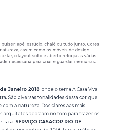
quiser: apê, estúdio, chalé ou tudo junto. Cores
02
/
07
-
Vi
natureza, assim como os móveis de design
telas de a
 lar, o layout solto e aberto reforça as várias
verde, ros
dade necessária para criar e guardar memórias.
plantas - 
atmosfera 
de Janeiro 2018
, onde o tema
A Casa Viva
ra. São diversas tonalidades dessa cor que
 com a natureza. Dos claros aos mais
 os arquitetos apostam no tom para trazer os
e casa.
SERVIÇO CASACOR RIO DE
 a 4 de novembro de 2018 Terça a sábado,