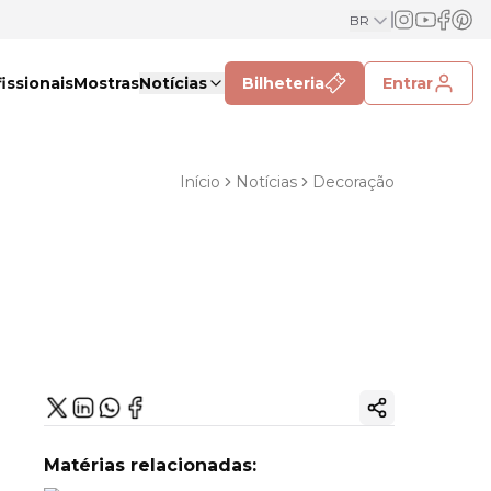
BR
issionais
Mostras
Notícias
Bilheteria
Entrar
Início
Notícias
Decoração
Copiar link
Matérias relacionadas: