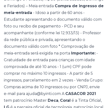
e Feriados) – Meia entrada
Compra de ingresso de
meia-entrada
- Idoso a partir de 60 anos
-
Estudante apresentando o documento válido com
foto ou recibo de pagamento
- PCD e seu
acompanhante (conforme lei 12.933/13)
- Professor
da rede pública e privada, apresentando o
documento válido com foto
* Comprovação de
meia-entrada será exigida na porta
Importante:
-
Gratuidade de entrada para crianças com idade
comprovada de até 10 anos
- 1 (um) CPF pode
comprar no máximo 10 ingressos
- A partir de 5
ingressos, parcelamento em 2 vezes
- Venda Grupo:
Compras acima de 10 ingressos ou por CNPJ, envie
e-mail para ajuda@byinti.com
A
CASACOR 2021
tem patrocínio Master
Deca
,
Coral
é a Tinta Oficial,
LG
é a parceira oficial de tecnologia, patrocínio local