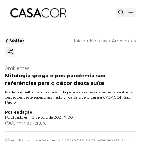
Voltar
Início
Notícias
Ambientes
Copiar link
Ambientes
Mitologia grega e pós-pandemia são
referências para o décor desta suíte
Madeira e palha naturais, além da paleta de cores suaves, estão entre os
destaques deste espaço assinado Érica Salguero para a CASACOR São
Paulo
Por
Redação
Publicado em
13 de out. de 2021, 7:00
05 min de leitura
Espaço Kairós. Erica Salguero - CASACOR SP 2021
(
Renato Navarro
)