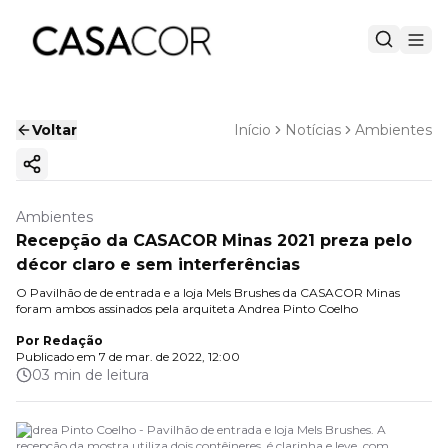
Voltar
Início
Notícias
Ambientes
Copiar link
Ambientes
Recepção da CASACOR Minas 2021 preza pelo
décor claro e sem interferências
O Pavilhão de de entrada e a loja Mels Brushes da CASACOR Minas
foram ambos assinados pela arquiteta Andrea Pinto Coelho
Por
Redação
Publicado em
7 de mar. de 2022, 12:00
03 min de leitura
Andrea Pinto Coelho - Pavilhão de entrada e loja Mels Brushes. A
recepção da mostra utiliza dois contêineres, é clarinha e leve, com