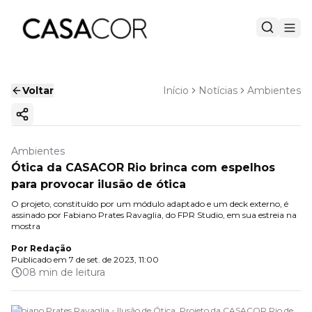
Voltar
Início
Notícias
Ambientes
Copiar link
Ambientes
Ótica da CASACOR Rio brinca com espelhos
para provocar ilusão de ótica
O projeto, constituído por um módulo adaptado e um deck externo, é
assinado por Fabiano Prates Ravaglia, do FPR Studio, em sua estreia na
mostra
Por
Redação
Publicado em
7 de set. de 2023, 11:00
08 min de leitura
Fabiano Prates Ravaglia - Ilusão de Ótica. Projeto da CASACOR Rio de