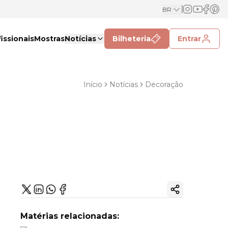
BR
issionais
Mostras
Notícias
Bilheteria
Entrar
Início
Notícias
Decoração
Copiar link
Matérias relacionadas: