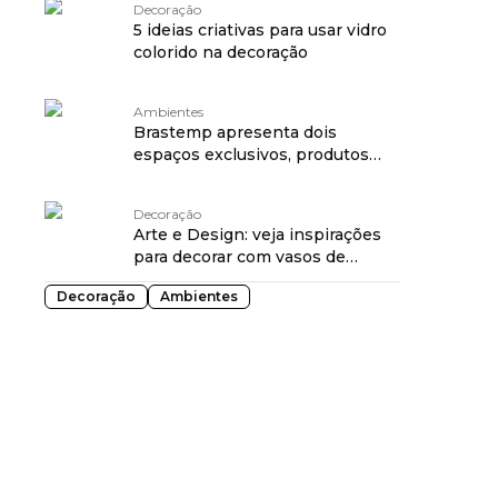
Decoração
5 ideias criativas para usar vidro
colorido na decoração
Ambientes
Brastemp apresenta dois
espaços exclusivos, produtos
inéditos e nova linguagem visual
na CASACOR São Paulo 2026
Decoração
Arte e Design: veja inspirações
para decorar com vasos de
cerâmica
Decoração
Ambientes