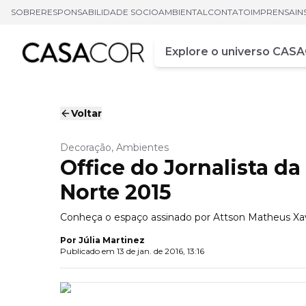
SOBRE
RESPONSABILIDADE SOCIOAMBIENTAL
CONTATO
IMPRENSA
IN
Campo de busca
Digite pelo menos três ca
Voltar
Decoração, Ambientes
Office do Jornalista d
Norte 2015
Conheça o espaço assinado por Attson Matheus Xavie
Por
Júlia Martinez
Publicado em
13 de jan. de 2016, 13:16