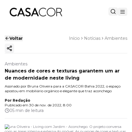
Voltar
Início
Notícias
Ambientes
Copiar link
Ambientes
Nuances de cores e texturas garantem um ar
de modernidade neste living
Assinado por Bruna Oliveira para a CASACOR Bahia 2022, o espaço
apostou em mobiliário orgânico e elegante que traz aconchego
Por
Redação
Publicado em
30 de nov. de 2022, 8:00
05 min de leitura
Bruna Oliveira - Living com Jardim - Aconchego. O projeto conversa
com as áreas interna e externa do imóvel. As nuances de cores e texturas