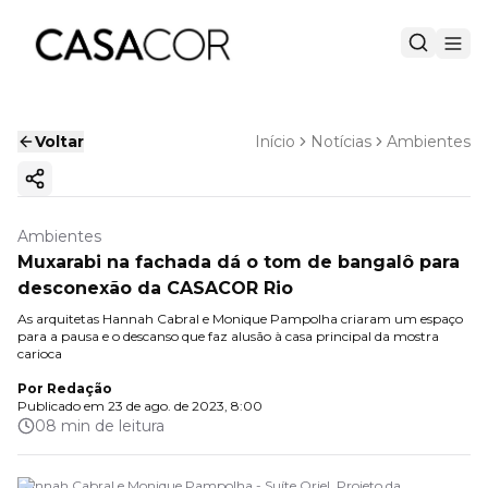
Voltar
Início
Notícias
Ambientes
Copiar link
Ambientes
Muxarabi na fachada dá o tom de bangalô para
desconexão da CASACOR Rio
As arquitetas Hannah Cabral e Monique Pampolha criaram um espaço
para a pausa e o descanso que faz alusão à casa principal da mostra
carioca
Por
Redação
Publicado em
23 de ago. de 2023, 8:00
08 min de leitura
Hannah Cabral e Monique Pampolha - Suíte Oriel. Projeto da