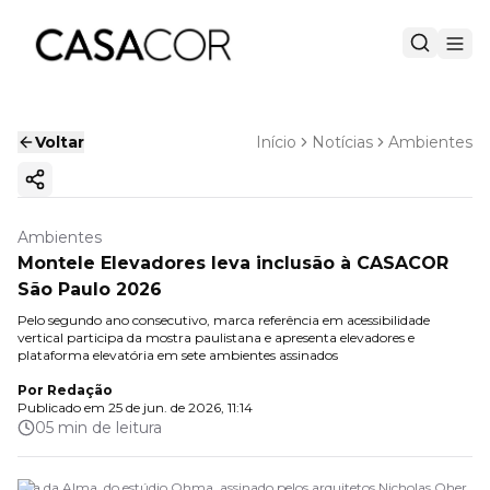
Voltar
Início
Notícias
Ambientes
Copiar link
Ambientes
Montele Elevadores leva inclusão à CASACOR
São Paulo 2026
Pelo segundo ano consecutivo, marca referência em acessibilidade
vertical participa da mostra paulistana e apresenta elevadores e
plataforma elevatória em sete ambientes assinados
Por
Redação
Publicado em
25 de jun. de 2026, 11:14
05 min de leitura
Ilha da Alma, do estúdio Ohma, assinado pelos arquitetos Nicholas Oher