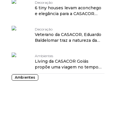
Decoração
6 tiny houses levam aconchego
e elegância para a CASACOR
Paraná 2024
Decoração
Veterano da CASACOR, Eduardo
Baldelomar traz a natureza da
Bolívia para SP
Ambientes
Living da CASACOR Goiás
propõe uma viagem no tempo
para apreciar o agora
Ambientes