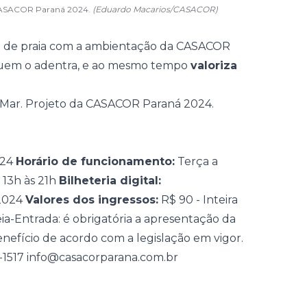
a CASACOR Paraná 2024.
(Eduardo Macarios/CASACOR)
ft de praia com a ambientação da CASACOR
 quem o adentra, e ao mesmo tempo
valoriza
024
Horário de funcionamento:
Terça a
 13h às 21h
Bilheteria digital:
2024
Valores dos ingressos:
R$ 90 - Inteira
ia-Entrada: é obrigatória a apresentação da
efício de acordo com a legislação em vigor.
68-1517 info@casacorparana.com.br