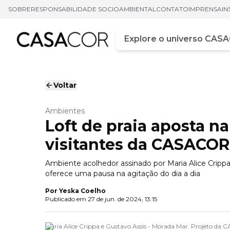
SOBRE
RESPONSABILIDADE SOCIOAMBIENTAL
CONTATO
IMPRENSA
IN
Campo de busca
Digite pelo menos três ca
Voltar
Ambientes
Loft de praia aposta n
visitantes da CASACOR
Ambiente acolhedor assinado por Maria Alice Crippa
oferece uma pausa na agitação do dia a dia
Por
Yeska Coelho
Publicado em
27 de jun. de 2024, 13:15
Maria Alice Crippa e Gustavo Assis - Morada Mar. Projeto d