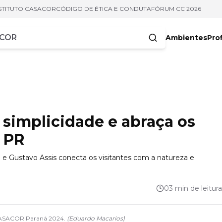
STITUTO CASACOR
CÓDIGO DE ÉTICA E CONDUTA
FÓRUM CC 2026
Ambientes
Prof
racteres
a simplicidade e abraça os
 PR
 e Gustavo Assis conecta os visitantes com a natureza e
03 min de leitura
a CASACOR Paraná 2024.
(
Eduardo Macarios
)