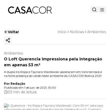
Voltar
Início
Notícias
Ambientes
Copiar link
Ambientes
O Loft Querencia impressiona pela integração
em apenas 53 m²
A dupla Iris Rojas e Taynara Wazilewski apostaram em tons terrosos e
na forte presença do verde neste ambiente da CASACOR Bolívia 2021
Por
Redação
Publicado em
1 de jun. de 2021, 13:00
03 min de leitura
Loft Querencia - Iris Rojas e Taynara Wazilewski. Com 53 m², esta casa
villa convida ao descanso, longe do caos da cidade e do wi-fi. O espaço