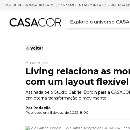
SOBRE
RESPONSABILIDADE SOCIOAMBIENTAL
CONTATO
IMPRENSA
IN
Campo de busca
Digite pelo menos três ca
Voltar
Ambientes
Living relaciona as mo
com um layout flexível
Assinada pelo Studio Gabriel Bordin para a CASACOR 
em eterna transformação e movimento
Por
Redação
Publicado em
11 de out. de 2022, 8:00
Studio Gabriel Bordin - Sala Allora. Projeto da CASACOR Sant