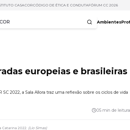
STITUTO CASACOR
CÓDIGO DE ÉTICA E CONDUTA
FÓRUM CC 2026
Ambientes
Prof
racteres
radas europeias e brasileiras
SC 2022, a Sala Allora traz uma reflexão sobre os ciclos de vida
05 min de leitura
a Catarina 2022.
(
Lio Simas
)